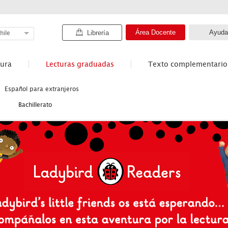
Área Docente
Ayuda
Librería
hile
tura
Lecturas graduadas
Texto complementario
Español para extranjeros
Bachillerato